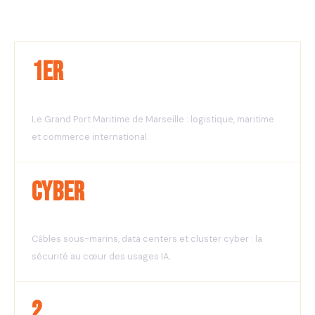
1er
Port de France
Le Grand Port Maritime de Marseille : logistique, maritime
et commerce international.
Cyber
Hub numérique et cybersécurité
Câbles sous-marins, data centers et cluster cyber : la
sécurité au cœur des usages IA.
2